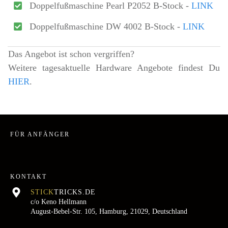
Doppelfußmaschine Pearl P2052 B-Stock -
LINK
Doppelfußmaschine DW 4002 B-Stock -
LINK
Das Angebot ist schon vergriffen?
Weitere tagesaktuelle Hardware Angebote findest Du
HIER
.
FÜR ANFÄNGER
KONTAKT
STICK
TRICKS.DE
c/o Keno Hellmann
August-Bebel-Str. 105, Hamburg, 21029, Deutschland