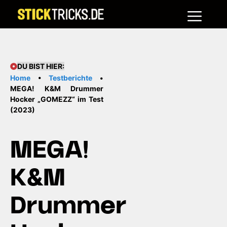
Me
Zum
Inhalt
springen
DU BIST HIER:
Home
•
Testberichte
•
MEGA! K&M Drummer
Hocker „GOMEZZ“ im Test
(2023)
MEGA!
K&M
Drummer