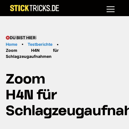
Me
Zum
Inhalt
springen
DU BIST HIER:
Home
•
Testberichte
•
Zoom H4N für
Schlagzeugaufnahmen
Zoom
H4N für
Schlagzeugaufn