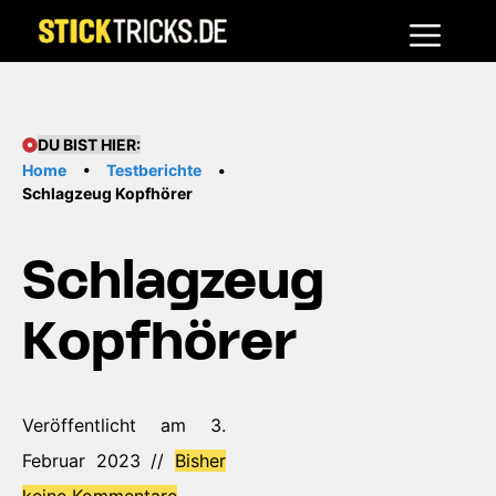
Me
Zum
Inhalt
springen
DU BIST HIER:
Home
•
Testberichte
•
Schlagzeug Kopfhörer
Schlagzeug
Kopfhörer
Veröffentlicht am 3.
Februar 2023 //
Bisher