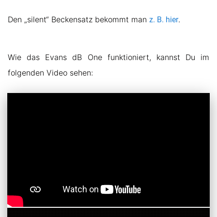
Den „silent“ Beckensatz bekommt man
.
z. B. hier
Wie das Evans dB One funktioniert, kannst Du im
folgenden Video sehen: