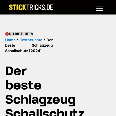
Me
Zum
Inhalt
springen
DU BIST HIER:
Home
•
Testberichte
•
Der
beste Schlagzeug
Schallschutz [2024]
Der
beste
Schlagzeug
Schallschutz